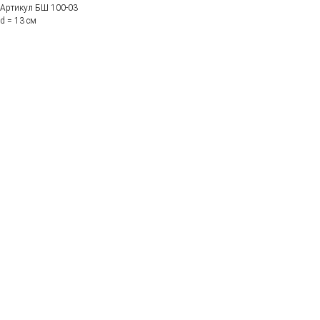
Артикул БШ 100-03
d = 13 см